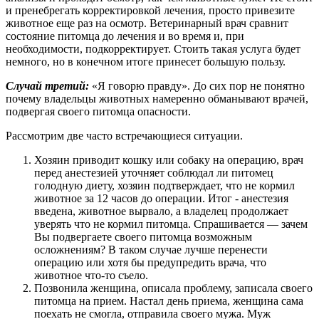
и пренебрегать корректировкой лечения, просто привезите
животное еще раз на осмотр. Ветеринарный врач сравнит
состояние питомца до лечения и во время и, при
необходимости, подкорректирует. Стоить такая услуга будет
немного, но в конечном итоге принесет большую пользу.
Случай третий:
«Я говорю правду». До сих пор не понятно
почему владельцы животных намеренно обманывают врачей,
подвергая своего питомца опасности.
Рассмотрим две часто встречающиеся ситуации.
Хозяин приводит кошку или собаку на операцию, врач
перед анестезией уточняет соблюдал ли питомец
голодную диету, хозяин подтверждает, что не кормил
животное за 12 часов до операции. Итог - анестезия
введена, животное вырвало, а владелец продолжает
уверять что не кормил питомца. Спрашивается — зачем
Вы подвергаете своего питомца возможным
осложнениям? В таком случае лучше перенести
операцию или хотя бы предупредить врача, что
животное что-то съело.
Позвонила женщина, описала проблему, записала своего
питомца на прием. Настал день приема, женщина сама
поехать не смогла, отправила своего мужа. Муж