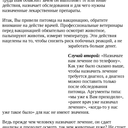
труда Вам объяснит зачем он выполняет те или иные
действия, назначает обследования и для чего нужны
назначенные лекарственные препараты.
Итак, Вы привели питомца на вакцинацию, обратите
внимание на действе врачей. Профессиональные ветеринары
перед вакцинацией обязательно осмотрят животное,
пальпируют животик, измерят температуру. Эти действия
нацелены на то, чтобы снизить риск побочных
реакций, а не
заработать больше денег.
Случай второй:
«Назначьте
нам лечение по телефону».
Как уже было сказано выше,
чтобы назначить лечение
требуется диагноз, а диагноз
можно поставить только
после обследования
питомца. Аргументы типа:
«мы уже к Вам приходили»,
«ранее врач уже назначал
лечение», «когда-то у нас
уже такое было» для нас не имеют значения.
Ведь прежде чем человеку назначают лечение, он сдает
анализы и проходит осмотр, так чем животные хуже? Не стоит