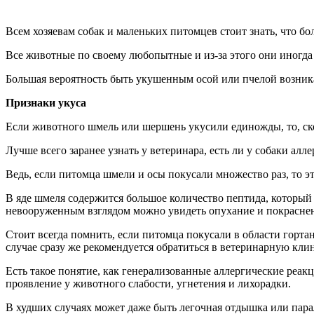
Всем хозяевам собак и маленьких питомцев стоит знать, что б
Все животные по своему любопытные и из-за этого они иногда 
Большая вероятность быть укушенным осой или пчелой возникае
Признаки укуса
Если животного шмель или шершень укусили единожды, то, скор
Лучше всего заранее узнать у ветеринара, есть ли у собаки ал
Ведь, если питомца шмели и осы покусали множество раз, то э
В яде шмеля содержится большое количество пептида, который
невооруженным взглядом можно увидеть опухание и покраснени
Стоит всегда помнить, если питомца покусали в области гортан
случае сразу же рекомендуется обратиться в ветеринарную кл
Есть такое понятие, как генерализованные аллергические реакц
проявление у животного слабости, угнетения и лихорадки.
В худших случаях может даже быть легочная отдышка или парал