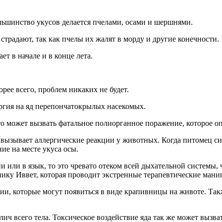
ольшинство укусов делается пчелами, осами и шершнями.
страдают, так как пчелы их жалят в морду и другие конечности.
т в начале и в конце лета.
ее всего, проблем никаких не будет.
лергия на яд перепончатокрылых насекомых.
то может вызвать фатальное полиорганное поражение, которое о
 вызывает аллергические реакции у животных. Когда питомец си
е на месте укуса осы.
и или в язык, то это чревато отеком всей дыхательной системы,
инику Иввет, которая проводит экстренные терапевтические ман
ии, которые могут появиться в виде крапивницы на животе. Такж
ич всего тела. Токсическое воздействие яда так же может вызв