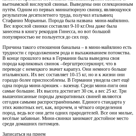
вьетнамской вислоухой свиньи. Выведены они селекционным
путём. Одним из первых миниатюрную свинку, являющуюся
результатом десятилетнего труда, получил итальянец
Стафанио Морьиньи. Порода была названа мини-майялино.
Вес взрослой свинки составлял 9-10 кг.Она даже была
занесена в книгу рекордов Гинесса, но вот большой
популярностью не пользуется до сих пор.
Причина такого отношения банальна – в мини-майялино есть
трудности с продолжением рода и выхаживанием потомства.
В конце прошлого века в Германии была выведена своя
порода карликовых свинок –бергштрессеркнирт, что в
переводе с немецкого значит карапуз. Они немного больше
итальянских. Их вес составляет 10-15 кг, но и к жизни они
гораздо более приспособлены. В Германии увидела свет ещё
одна порода мини-хрюшек – вазенау. Среди мини-пиги они
самые большие. Их высота достигает 30 см, а вес 25 кг. Три
вышеописанные породы декоративных свиней являются
сегодня самыми распространёнными. Единого стандарта у
этих животных нет, как, впрочем, и чёткого определения
пород, ведь все они дети одних прародителей. Все они милые,
весёлые забавные. Мини-свинки занимают достойное место
среди домашних питомцев.
Записаться на прием