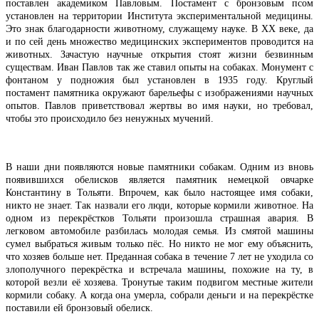
поставлен академиком Павловым. Постамент с бронзовым псом
установлен на территории Института экспериментальной медицины.
Это знак благодарности животному, служащему науке. В XX
веке, да
и по сей день множество медицинских экспериментов проводится на
животных. Зачастую научные открытия стоят жизни безвинным
существам. Иван Павлов так же ставил опыты на собаках. Монумент с
фонтаном у подножия был установлен в 1935 году. Круглый
постамент памятника окружают барельефы с изображениями научных
опытов. Павлов приветствовал жертвы во имя науки, но требовал,
чтобы это происходило без ненужных мучений.
В наши дни появляются новые памятники собакам. Одним из вновь
появившихся обелисков является памятник немецкой овчарке
Константину в Тольяти. Впрочем, как было настоящее имя собаки,
никто не знает. Так назвали его люди, которые кормили животное. На
одном из перекрёстков Тольяти произошла страшная авария. В
легковом автомобиле разбилась молодая семья. Из смятой машины
сумел выбраться живым только пёс. Но никто не мог ему объяснить,
что хозяев больше нет. Преданная собака в течение 7 лет не уходила со
злополучного перекрёстка и встречала машины, похожие на ту, в
которой везли её хозяева. Тронутые таким подвигом местные жители
кормили собаку. А когда она умерла, собрали деньги и на перекрёстке
поставили ей бронзовый обелиск.